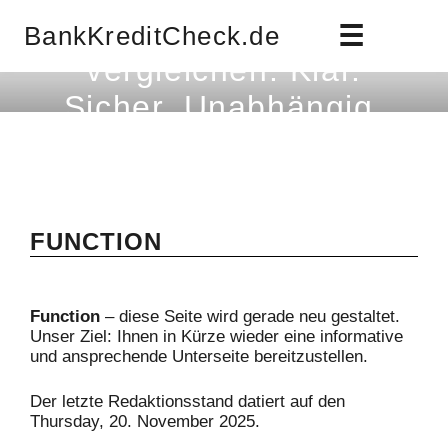
Bankkredite
☰
BankKreditCheck.de
vergleichen. Klar.
Sicher. Unabhängig.
Schnell zum besten Kredit – mit dem Vergleich, der
wirklich weiterhilft.
FUNCTION
Function
– diese Seite wird gerade neu gestaltet.
Unser Ziel: Ihnen in Kürze wieder eine informative
und ansprechende Unterseite bereitzustellen.
Der letzte Redaktionsstand datiert auf den
Thursday, 20. November 2025.