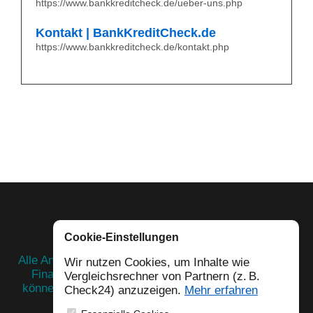
https://www.bankkreditcheck.de/ueber-uns.php
Kontakt | BankKreditCheck.de
https://www.bankkreditcheck.de/kontakt.php
© 2026 BankKreditCheck.de
Cookie-Einstellungen
Alle Angaben ohne Gewähr. Dieses Portal stellt keine
Wir nutzen Cookies, um Inhalte wie
Finanz- oder Rechtsberatung dar. Externe Links
Vergleichsrechner von Partnern (z. B.
können sich ändern – für deren Inhalte übernehmen
Check24) anzuzeigen.
Mehr erfahren
wir keine Haftung.